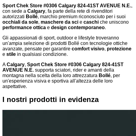
Sport Chek Store #0306 Calgary 824-41ST AVENUE N.E.
,
con sede a
Calgary
, fa parte della rete di rivenditori
autorizzati
Bollé
, marchio premium riconosciuto per i suoi
occhiali da sole
,
maschere da sci
e
caschi
che uniscono
performance ottica
e
design contemporaneo
.
Gli appassionati di sport, outdoor e lifestyle troveranno
un'ampia selezione di prodotti Bollé con tecnologie ottiche
avanzate, pensate per garantire
comfort visivo
,
protezione
e
stile
in qualsiasi condizione.
A
Calgary
,
Sport Chek Store #0306 Calgary 824-41ST
AVENUE N.E.
supporta sciatori, rider e amanti della
montagna nella scelta della loro attrezzatura
Bollé
, per
un'esperienza visiva e sportiva all'altezza delle loro
aspettative.
I nostri prodotti in evidenza