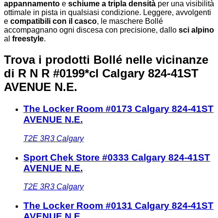
appannamento
e
schiume a tripla densità
per una visibilità
ottimale in pista in qualsiasi condizione. Leggere, avvolgenti
e
compatibili con il casco
, le maschere Bollé
accompagnano ogni discesa con precisione, dallo
sci alpino
al
freestyle
.
Trova i prodotti Bollé nelle vicinanze
di R N R #0199*cl Calgary 824-41ST
AVENUE N.E.
The Locker Room #0173 Calgary 824-41ST
AVENUE N.E.
T2E 3R3
Calgary
Sport Chek Store #0333 Calgary 824-41ST
AVENUE N.E.
T2E 3R3
Calgary
The Locker Room #0131 Calgary 824-41ST
AVENUE N.E.