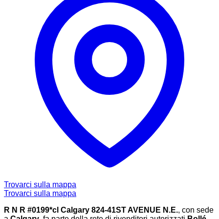
Trovarci sulla mappa
Trovarci sulla mappa
R N R #0199*cl Calgary 824-41ST AVENUE N.E.
, con sede
a
Calgary
, fa parte della rete di rivenditori autorizzati
Bollé
,