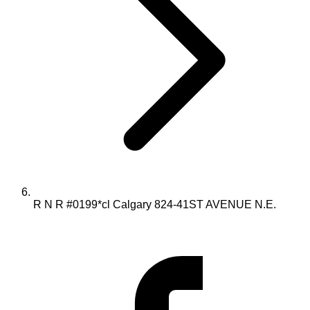
R N R #0199*cl Calgary 824-41ST AVENUE N.E.