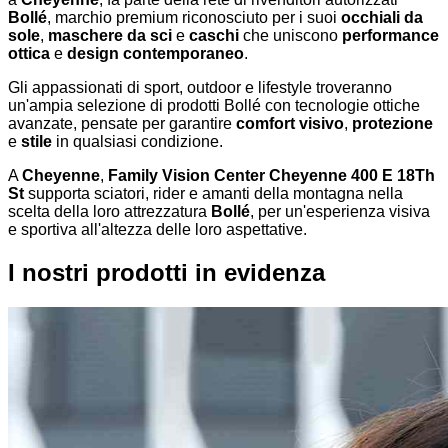
Bollé
, marchio premium riconosciuto per i suoi
occhiali da
sole
,
maschere da sci
e
caschi
che uniscono
performance
ottica
e
design contemporaneo
.
Gli appassionati di sport, outdoor e lifestyle troveranno
un'ampia selezione di prodotti Bollé con tecnologie ottiche
avanzate, pensate per garantire
comfort visivo
,
protezione
e
stile
in qualsiasi condizione.
A
Cheyenne
,
Family Vision Center Cheyenne 400 E 18Th
St
supporta sciatori, rider e amanti della montagna nella
scelta della loro attrezzatura
Bollé
, per un'esperienza visiva
e sportiva all'altezza delle loro aspettative.
I nostri prodotti in evidenza