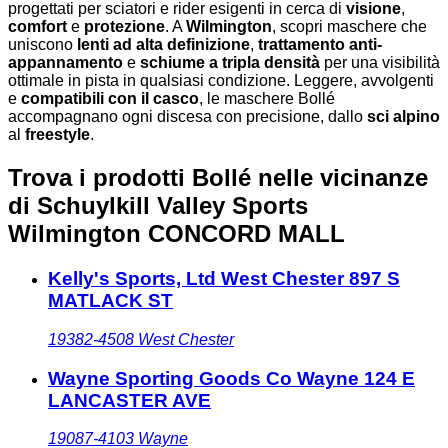
progettati per sciatori e rider esigenti in cerca di
visione
,
comfort
e
protezione
. A
Wilmington
, scopri maschere che
uniscono
lenti ad alta definizione
,
trattamento anti-
appannamento
e
schiume a tripla densità
per una visibilità
ottimale in pista in qualsiasi condizione. Leggere, avvolgenti
e
compatibili con il casco
, le maschere Bollé
accompagnano ogni discesa con precisione, dallo
sci alpino
al
freestyle
.
Trova i prodotti Bollé nelle vicinanze
di Schuylkill Valley Sports
Wilmington CONCORD MALL
Kelly's Sports, Ltd West Chester 897 S
MATLACK ST
19382-4508
West Chester
Wayne Sporting Goods Co Wayne 124 E
LANCASTER AVE
19087-4103
Wayne