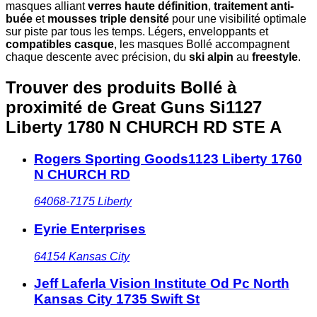
masques alliant
verres haute définition
,
traitement anti-
buée
et
mousses triple densité
pour une visibilité optimale
sur piste par tous les temps. Légers, enveloppants et
compatibles casque
, les masques Bollé accompagnent
chaque descente avec précision, du
ski alpin
au
freestyle
.
Trouver des produits Bollé à
proximité
de Great Guns Si1127
Liberty 1780 N CHURCH RD STE A
Rogers Sporting Goods1123 Liberty 1760
N CHURCH RD
64068-7175
Liberty
Eyrie Enterprises
64154
Kansas City
Jeff Laferla Vision Institute Od Pc North
Kansas City 1735 Swift St