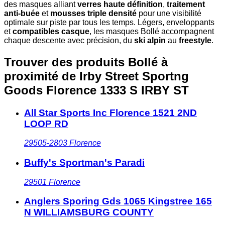
des masques alliant
verres haute définition
,
traitement
anti-buée
et
mousses triple densité
pour une visibilité
optimale sur piste par tous les temps. Légers, enveloppants
et
compatibles casque
, les masques Bollé accompagnent
chaque descente avec précision, du
ski alpin
au
freestyle
.
Trouver des produits Bollé à
proximité
de Irby Street Sportng
Goods Florence 1333 S IRBY ST
All Star Sports Inc Florence 1521 2ND
LOOP RD
29505-2803
Florence
Buffy's Sportman's Paradi
29501
Florence
Anglers Sporing Gds 1065 Kingstree 165
N WILLIAMSBURG COUNTY