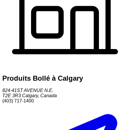
Produits Bollé à Calgary
824-41ST AVENUE N.E.
T2E 3R3
Calgary
,
Canada
(403) 717-1400