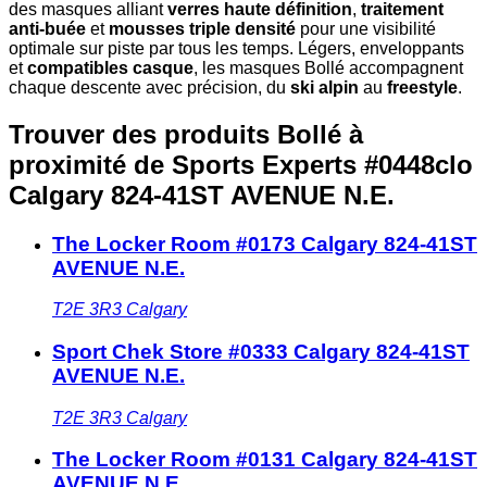
des masques alliant
verres haute définition
,
traitement
anti-buée
et
mousses triple densité
pour une visibilité
optimale sur piste par tous les temps. Légers, enveloppants
et
compatibles casque
, les masques Bollé accompagnent
chaque descente avec précision, du
ski alpin
au
freestyle
.
Trouver des produits Bollé à
proximité
de Sports Experts #0448clo
Calgary 824-41ST AVENUE N.E.
The Locker Room #0173 Calgary 824-41ST
AVENUE N.E.
T2E 3R3
Calgary
Sport Chek Store #0333 Calgary 824-41ST
AVENUE N.E.
T2E 3R3
Calgary
The Locker Room #0131 Calgary 824-41ST
AVENUE N.E.