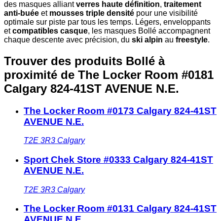
des masques alliant
verres haute définition
,
traitement
anti-buée
et
mousses triple densité
pour une visibilité
optimale sur piste par tous les temps. Légers, enveloppants
et
compatibles casque
, les masques Bollé accompagnent
chaque descente avec précision, du
ski alpin
au
freestyle
.
Trouver des produits Bollé à
proximité
de The Locker Room #0181
Calgary 824-41ST AVENUE N.E.
The Locker Room #0173 Calgary 824-41ST
AVENUE N.E.
T2E 3R3
Calgary
Sport Chek Store #0333 Calgary 824-41ST
AVENUE N.E.
T2E 3R3
Calgary
The Locker Room #0131 Calgary 824-41ST
AVENUE N.E.