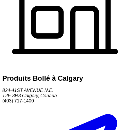
Produits Bollé à Calgary
824-41ST AVENUE N.E.
T2E 3R3
Calgary
,
Canada
(403) 717-1400