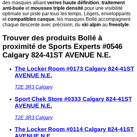
des masques alliant
verres haute définition
,
traitement
anti-buée
et
mousses triple densité
pour une visibilité
optimale sur piste par tous les temps. Légers, enveloppants
et
compatibles casque
, les masques Bollé accompagnent
chaque descente avec précision, du
ski alpin
au
freestyle
.
Trouver des produits Bollé à
proximité
de Sports Experts #0546
Calgary 824-41ST AVENUE N.E.
The Locker Room #0173 Calgary 824-41ST
AVENUE N.E.
T2E 3R3
Calgary
Sport Chek Store #0333 Calgary 824-41ST
AVENUE N.E.
T2E 3R3
Calgary
The Locker Room #0114 Calgary 824-41ST
AVENUE N.E