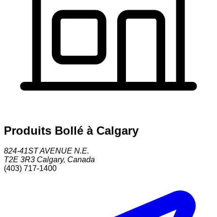
Produits Bollé à Calgary
824-41ST AVENUE N.E.
T2E 3R3
Calgary
,
Canada
(403) 717-1400