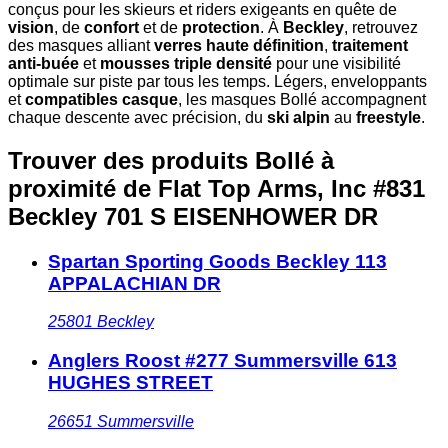
conçus pour les skieurs et riders exigeants en quête de
vision
, de
confort
et de
protection
. À
Beckley
, retrouvez
des masques alliant
verres haute définition
,
traitement
anti-buée
et
mousses triple densité
pour une visibilité
optimale sur piste par tous les temps. Légers, enveloppants
et
compatibles casque
, les masques Bollé accompagnent
chaque descente avec précision, du
ski alpin
au
freestyle
.
Trouver des produits Bollé à
proximité
de Flat Top Arms, Inc #831
Beckley 701 S EISENHOWER DR
Spartan Sporting Goods Beckley 113
APPALACHIAN DR
25801
Beckley
Anglers Roost #277 Summersville 613
HUGHES STREET
26651
Summersville