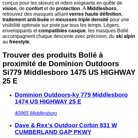
conçus pour les skieurs et riders exigeants en quête de
vision
, de
confort
et de
protection
. À
Middlesboro
,
retrouvez des masques alliant
verres haute définition
,
traitement anti-buée
et
mousses triple densité
pour une
visibilité optimale sur piste par tous les temps. Légers,
enveloppants et
compatibles casque
, les masques Bollé
accompagnent chaque descente avec précision, du
ski alpin
au
freestyle
.
Trouver des produits Bollé à
proximité
de Dominion Outdoors
Si779 Middlesboro 1475 US HIGHWAY
25 E
Dominion Outdoors-ky 779 Middlesboro
1474 US HIGHWAY 25 E
40965
Middlesboro
Dave & Rex's Outdoor Corbin 831 W
CUMBERLAND GAP PKWY