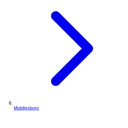
Middlesboro