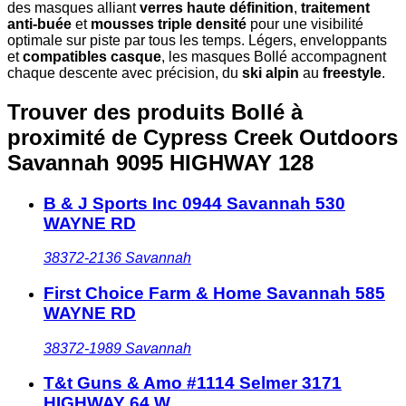
des masques alliant
verres haute définition
,
traitement
anti-buée
et
mousses triple densité
pour une visibilité
optimale sur piste par tous les temps. Légers, enveloppants
et
compatibles casque
, les masques Bollé accompagnent
chaque descente avec précision, du
ski alpin
au
freestyle
.
Trouver des produits Bollé à
proximité
de Cypress Creek Outdoors
Savannah 9095 HIGHWAY 128
B & J Sports Inc 0944 Savannah 530
WAYNE RD
38372-2136
Savannah
First Choice Farm & Home Savannah 585
WAYNE RD
38372-1989
Savannah
T&t Guns & Amo #1114 Selmer 3171
HIGHWAY 64 W