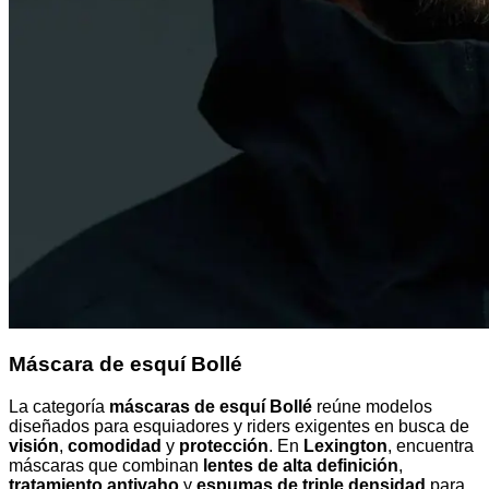
Máscara de esquí Bollé
La categoría
máscaras de esquí Bollé
reúne modelos
diseñados para esquiadores y riders exigentes en busca de
visión
,
comodidad
y
protección
. En
Lexington
, encuentra
máscaras que combinan
lentes de alta definición
,
tratamiento antivaho
y
espumas de triple densidad
para