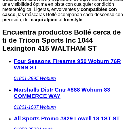
una visibilidad óptima en pista con cualquier condición
meteorológica. Ligeras, envolventes y
compatibles con
casco
, las máscaras Bollé acompañan cada descenso con
precisión, del
esquí alpino
al
freestyle
.
Encuentra productos Bollé cerca de
ti
de Tricon Sports Inc 1044
Lexington 415 WALTHAM ST
Four Seasons Firearms 950 Woburn 76R
WINN ST
01801-2895
Woburn
Marshalls Distr Cntr #888 Woburn 83
COMMERCE WAY
01801-1007
Woburn
All Sports Promo #829 Lowell 18 1ST ST