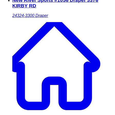
New River Sports #1056 Draper 3376
KIRBY RD
24324-3300
Draper