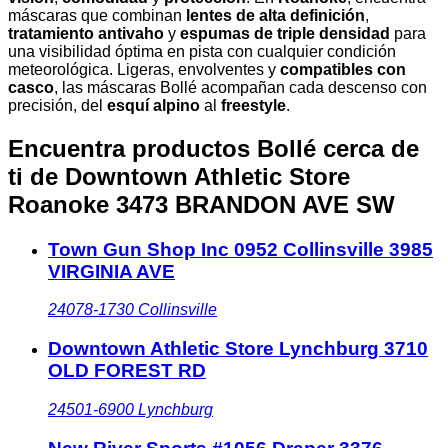
máscaras que combinan
lentes de alta definición
,
tratamiento antivaho
y
espumas de triple densidad
para
una visibilidad óptima en pista con cualquier condición
meteorológica. Ligeras, envolventes y
compatibles con
casco
, las máscaras Bollé acompañan cada descenso con
precisión, del
esquí alpino
al
freestyle
.
Encuentra productos Bollé cerca de
ti
de Downtown Athletic Store
Roanoke 3473 BRANDON AVE SW
Town Gun Shop Inc 0952 Collinsville 3985
VIRGINIA AVE
24078-1730
Collinsville
Downtown Athletic Store Lynchburg 3710
OLD FOREST RD
24501-6900
Lynchburg