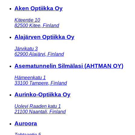
Aken Optiikka Oy
Kiteentie 10
82500
Kitee
,
Finland
Alajärven Optiikka Oy
Järvikatu 3
62900
Alajärvi
,
Finland
Asematunnelin Silmälasi (AHTMAN OY)
Hämeenkatu 1
33100
Tampere
,
Finland
Aurinko-Optiikka Oy
Uolevi Raaden katu 1
21100
Naantali
,
Finland
Auroora
Tehtaantie 5