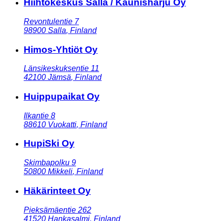
Hiihtokeskus Salla / Kaunisharju Oy
Revontulentie 7
98900
Salla
,
Finland
Himos-Yhtiöt Oy
Länsikeskuksentie 11
42100
Jämsä
,
Finland
Huippupaikat Oy
Ilkantie 8
88610
Vuokatti
,
Finland
HupiSki Oy
Skimbapolku 9
50800
Mikkeli
,
Finland
Häkärinteet Oy
Pieksämäentie 262
41520
Hankasalmi
,
Finland