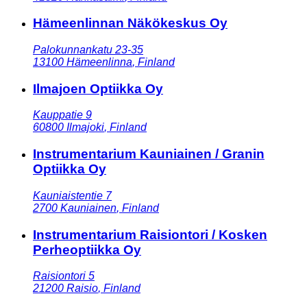
Hämeenlinnan Näkökeskus Oy
Palokunnankatu 23-35
13100
Hämeenlinna
,
Finland
Ilmajoen Optiikka Oy
Kauppatie 9
60800
Ilmajoki
,
Finland
Instrumentarium Kauniainen / Granin
Optiikka Oy
Kauniaistentie 7
2700
Kauniainen
,
Finland
Instrumentarium Raisiontori / Kosken
Perheoptiikka Oy
Raisiontori 5
21200
Raisio
,
Finland