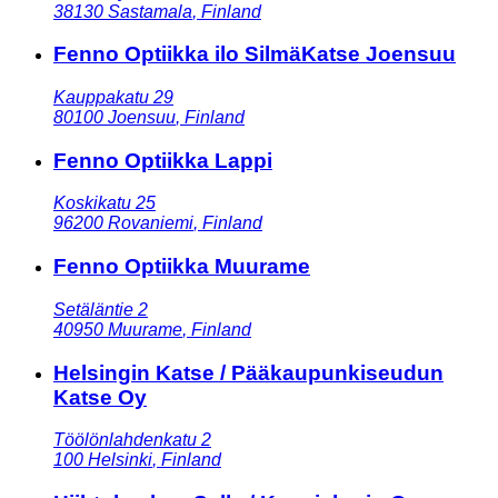
38130
Sastamala
,
Finland
Fenno Optiikka ilo SilmäKatse Joensuu
Kauppakatu 29
80100
Joensuu
,
Finland
Fenno Optiikka Lappi
Koskikatu 25
96200
Rovaniemi
,
Finland
Fenno Optiikka Muurame
Setäläntie 2
40950
Muurame
,
Finland
Helsingin Katse / Pääkaupunkiseudun
Katse Oy
Töölönlahdenkatu 2
100
Helsinki
,
Finland