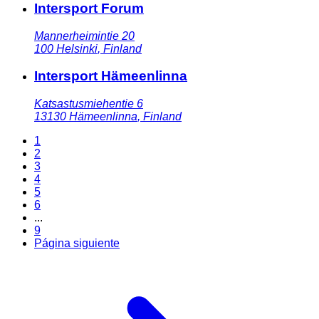
Intersport Forum
Mannerheimintie 20
100
Helsinki
,
Finland
Intersport Hämeenlinna
Katsastusmiehentie 6
13130
Hämeenlinna
,
Finland
1
2
3
4
5
6
...
9
Página siguiente