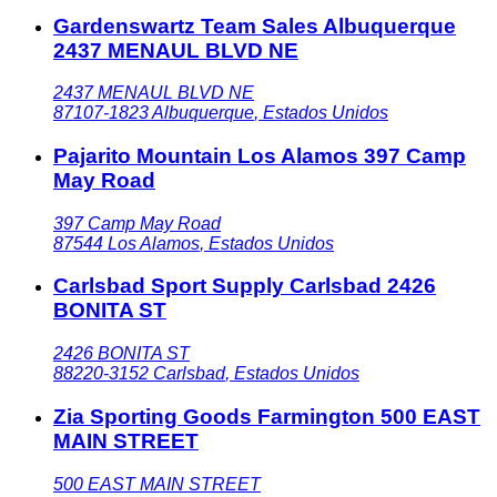
Gardenswartz Team Sales Albuquerque
2437 MENAUL BLVD NE
2437 MENAUL BLVD NE
87107-1823
Albuquerque
,
Estados Unidos
Pajarito Mountain Los Alamos 397 Camp
May Road
397 Camp May Road
87544
Los Alamos
,
Estados Unidos
Carlsbad Sport Supply Carlsbad 2426
BONITA ST
2426 BONITA ST
88220-3152
Carlsbad
,
Estados Unidos
Zia Sporting Goods Farmington 500 EAST
MAIN STREET
500 EAST MAIN STREET