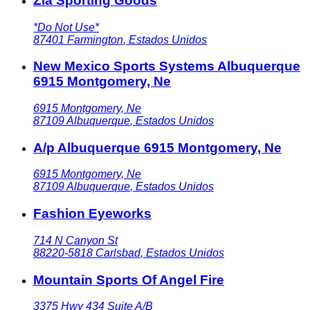
Zia Sporting Goods
*Do Not Use*
87401
Farmington
,
Estados Unidos
New Mexico Sports Systems Albuquerque
6915 Montgomery, Ne
6915 Montgomery, Ne
87109
Albuquerque
,
Estados Unidos
A/p Albuquerque 6915 Montgomery, Ne
6915 Montgomery, Ne
87109
Albuquerque
,
Estados Unidos
Fashion Eyeworks
714 N Canyon St
88220-5818
Carlsbad
,
Estados Unidos
Mountain Sports Of Angel Fire
3375 Hwy 434 Suite A/B