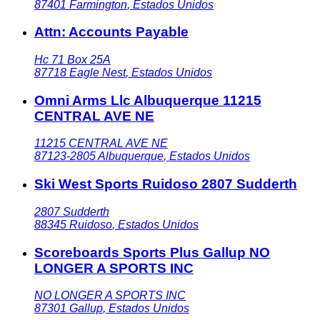
87401
Farmington
,
Estados Unidos
Attn: Accounts Payable
Hc 71 Box 25A
87718
Eagle Nest
,
Estados Unidos
Omni Arms Llc Albuquerque 11215
CENTRAL AVE NE
11215 CENTRAL AVE NE
87123-2805
Albuquerque
,
Estados Unidos
Ski West Sports Ruidoso 2807 Sudderth
2807 Sudderth
88345
Ruidoso
,
Estados Unidos
Scoreboards Sports Plus Gallup NO
LONGER A SPORTS INC
NO LONGER A SPORTS INC
87301
Gallup
,
Estados Unidos