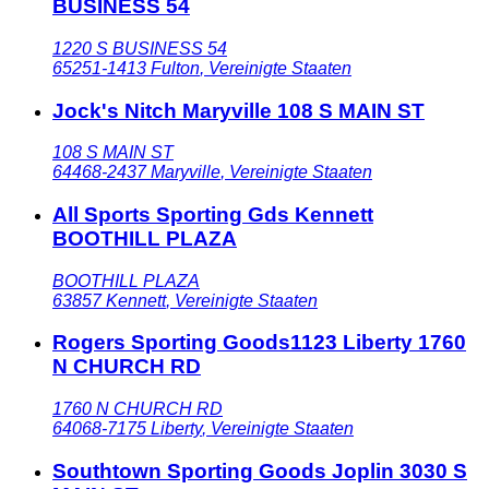
BUSINESS 54
1220 S BUSINESS 54
65251-1413
Fulton
,
Vereinigte Staaten
Jock's Nitch Maryville 108 S MAIN ST
108 S MAIN ST
64468-2437
Maryville
,
Vereinigte Staaten
All Sports Sporting Gds Kennett
BOOTHILL PLAZA
BOOTHILL PLAZA
63857
Kennett
,
Vereinigte Staaten
Rogers Sporting Goods1123 Liberty 1760
N CHURCH RD
1760 N CHURCH RD
64068-7175
Liberty
,
Vereinigte Staaten
Southtown Sporting Goods Joplin 3030 S