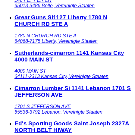
148 PEPPER LN
65013-3486
Belle
,
Vereinigte Staaten
Great Guns Si1127 Liberty 1780 N
CHURCH RD STE A
1780 N CHURCH RD STE A
64068-7175
Liberty
,
Vereinigte Staaten
Sutherlands-cimarron 1141 Kansas City
4000 MAIN ST
4000 MAIN ST
64111-2313
Kansas City
,
Vereinigte Staaten
Cimarron Lumber Si 1141 Lebanon 1701 S
JEFFERSON AVE
1701 S JEFFERSON AVE
65536-3792
Lebanon
,
Vereinigte Staaten
Ed's Sporting Goods Saint Joseph 2327A
NORTH BELT HIWAY