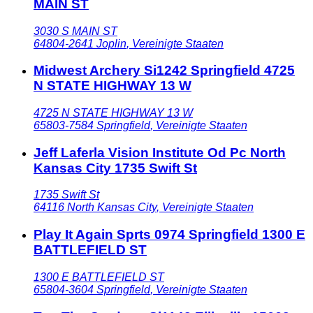
MAIN ST
3030 S MAIN ST
64804-2641
Joplin
,
Vereinigte Staaten
Midwest Archery Si1242 Springfield 4725
N STATE HIGHWAY 13 W
4725 N STATE HIGHWAY 13 W
65803-7584
Springfield
,
Vereinigte Staaten
Jeff Laferla Vision Institute Od Pc North
Kansas City 1735 Swift St
1735 Swift St
64116
North Kansas City
,
Vereinigte Staaten
Play It Again Sprts 0974 Springfield 1300 E
BATTLEFIELD ST
1300 E BATTLEFIELD ST
65804-3604
Springfield
,
Vereinigte Staaten