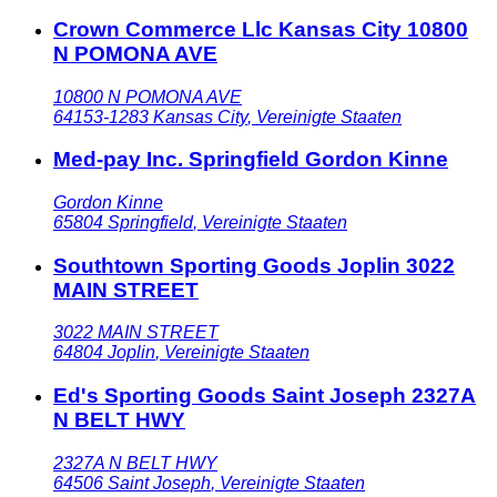
Crown Commerce Llc Kansas City 10800
N POMONA AVE
10800 N POMONA AVE
64153-1283
Kansas City
,
Vereinigte Staaten
Med-pay Inc. Springfield Gordon Kinne
Gordon Kinne
65804
Springfield
,
Vereinigte Staaten
Southtown Sporting Goods Joplin 3022
MAIN STREET
3022 MAIN STREET
64804
Joplin
,
Vereinigte Staaten
Ed's Sporting Goods Saint Joseph 2327A
N BELT HWY
2327A N BELT HWY
64506
Saint Joseph
,
Vereinigte Staaten