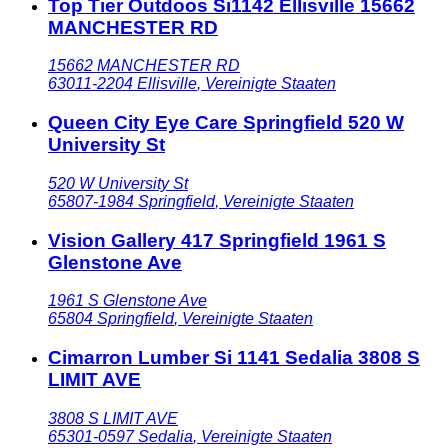
Top Tier Outdoos Si1142 Ellisville 15662
MANCHESTER RD
15662 MANCHESTER RD
63011-2204
Ellisville
,
Vereinigte Staaten
Queen City Eye Care Springfield 520 W
University St
520 W University St
65807-1984
Springfield
,
Vereinigte Staaten
Vision Gallery 417 Springfield 1961 S
Glenstone Ave
1961 S Glenstone Ave
65804
Springfield
,
Vereinigte Staaten
Cimarron Lumber Si 1141 Sedalia 3808 S
LIMIT AVE
3808 S LIMIT AVE
65301-0597
Sedalia
,
Vereinigte Staaten