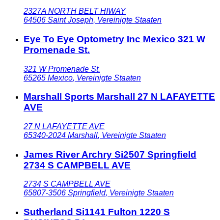
2327A NORTH BELT HIWAY
64506
Saint Joseph
,
Vereinigte Staaten
Eye To Eye Optometry Inc Mexico 321 W
Promenade St.
321 W Promenade St.
65265
Mexico
,
Vereinigte Staaten
Marshall Sports Marshall 27 N LAFAYETTE
AVE
27 N LAFAYETTE AVE
65340-2024
Marshall
,
Vereinigte Staaten
James River Archry Si2507 Springfield
2734 S CAMPBELL AVE
2734 S CAMPBELL AVE
65807-3506
Springfield
,
Vereinigte Staaten
Sutherland Si1141 Fulton 1220 S