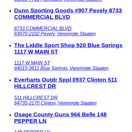
Dunn Sporting Goods #907 Pevely 8733
COMMERCIAL BLVD
8733 COMMERCIAL BLVD
63070-2102
Pevely
,
Vereinigte Staaten
The Liddle Sport Shop 920 Blue Springs
1117 W MAIN ST
1117 W MAIN ST
64015-3611
Blue Springs
,
Vereinigte Staaten
Everharts Outdr Sppl 0937 Clinton 511
HILLCREST DR
511 HILLCREST DR
64735-2170
Clinton
,
Vereinigte Staaten
Osage County Guns 966 Belle 148
PEPPER LN