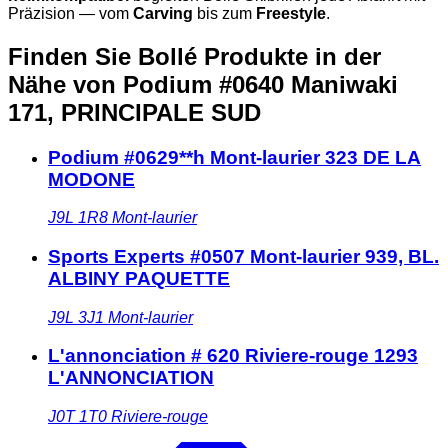
Präzision — vom
Carving
bis zum
Freestyle
.
Finden Sie Bollé Produkte in der
Nähe
von Podium #0640 Maniwaki
171, PRINCIPALE SUD
Podium #0629**h Mont-laurier 323 DE LA
MODONE
J9L 1R8
Mont-laurier
Sports Experts #0507 Mont-laurier 939, BL.
ALBINY PAQUETTE
J9L 3J1
Mont-laurier
L'annonciation # 620 Riviere-rouge 1293
L'ANNONCIATION
J0T 1T0
Riviere-rouge