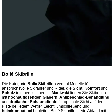
Bollé Skibrille
Die Kategorie
Bollé Skibrillen
vereint Modelle für
anspruchsvolle Skifahrer und Rider, die
Sicht
,
Komfort
und
Schutz
in einem suchen. In
Maniwaki
finden Sie Skibrillen
mit
hochauflösenden Gläsern
,
Antibeschlag-Behandlung
und
dreifacher Schaumdichte
für optimale Sicht auf der
Piste bei jedem Wetter. Leicht, umschließend und
helmkompatibel
begleiten Bollé Skibrillen jede Abfahrt mit