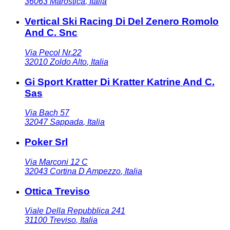
36063
Marostica
,
Italia
Vertical Ski Racing Di Del Zenero Romolo
And C. Snc
Via Pecol Nr.22
32010
Zoldo Alto
,
Italia
Gi Sport Kratter Di Kratter Katrine And C.
Sas
Via Bach 57
32047
Sappada
,
Italia
Poker Srl
Via Marconi 12 C
32043
Cortina D Ampezzo
,
Italia
Ottica Treviso
Viale Della Repubblica 241
31100
Treviso
,
Italia