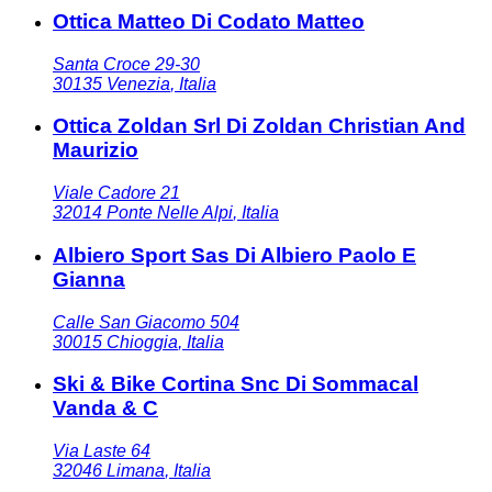
Ottica Matteo Di Codato Matteo
Santa Croce 29-30
30135
Venezia
,
Italia
Ottica Zoldan Srl Di Zoldan Christian And
Maurizio
Viale Cadore 21
32014
Ponte Nelle Alpi
,
Italia
Albiero Sport Sas Di Albiero Paolo E
Gianna
Calle San Giacomo 504
30015
Chioggia
,
Italia
Ski & Bike Cortina Snc Di Sommacal
Vanda & C
Via Laste 64
32046
Limana
,
Italia