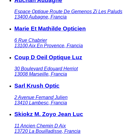
Auchan Aubagne
Espace Optique Route De Gemenos Zi Les Paluds
13400
Aubagne
,
Francia
Marie Et Mathilde Opticien
6 Rue Chabrier
13100
Aix En Provence
,
Francia
Coup D Oeil Optique Luz
30 Boulevard Edouard Herriot
13008
Marseille
,
Francia
Sarl Krush Optic
2 Avenue Fernand Julien
13410
Lambesc
,
Francia
Skiokz M. Zoyo Jean Luc
11 Ancien Chemin D Aix
13720
La Bouilladisse
,
Francia