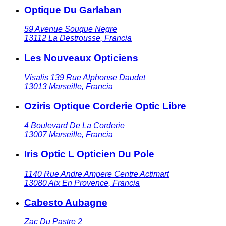
Optique Du Garlaban
59 Avenue Souque Negre
13112
La Destrousse
,
Francia
Les Nouveaux Opticiens
Visalis 139 Rue Alphonse Daudet
13013
Marseille
,
Francia
Oziris Optique Corderie Optic Libre
4 Boulevard De La Corderie
13007
Marseille
,
Francia
Iris Optic L Opticien Du Pole
1140 Rue Andre Ampere Centre Actimart
13080
Aix En Provence
,
Francia
Cabesto Aubagne
Zac Du Pastre 2