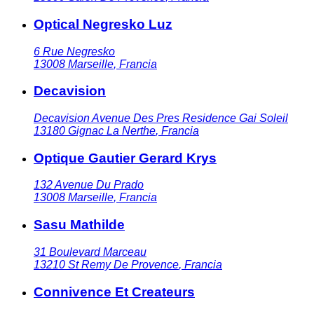
Optical Negresko Luz
6 Rue Negresko
13008
Marseille
,
Francia
Decavision
Decavision Avenue Des Pres Residence Gai Soleil
13180
Gignac La Nerthe
,
Francia
Optique Gautier Gerard Krys
132 Avenue Du Prado
13008
Marseille
,
Francia
Sasu Mathilde
31 Boulevard Marceau
13210
St Remy De Provence
,
Francia
Connivence Et Createurs