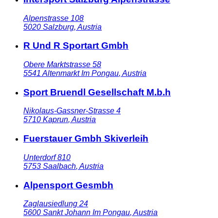
Alpenstrasse 108
5020
Salzburg
,
Austria
R Und R Sportart Gmbh
Obere Marktstrasse 58
5541
Altenmarkt Im Pongau
,
Austria
Sport Bruendl Gesellschaft M.b.h
Nikolaus-Gassner-Strasse 4
5710
Kaprun
,
Austria
Fuerstauer Gmbh Skiverleih
Unterdorf 810
5753
Saalbach
,
Austria
Alpensport Gesmbh
Zaglausiedlung 24
5600
Sankt Johann Im Pongau
,
Austria