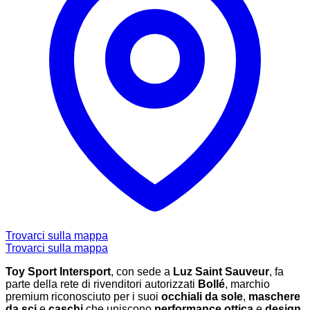
Trovarci sulla mappa
Trovarci sulla mappa
Toy Sport Intersport
, con sede a
Luz Saint Sauveur
, fa
parte della rete di rivenditori autorizzati
Bollé
, marchio
premium riconosciuto per i suoi
occhiali da sole
,
maschere
da sci
e
caschi
che uniscono
performance ottica
e
design