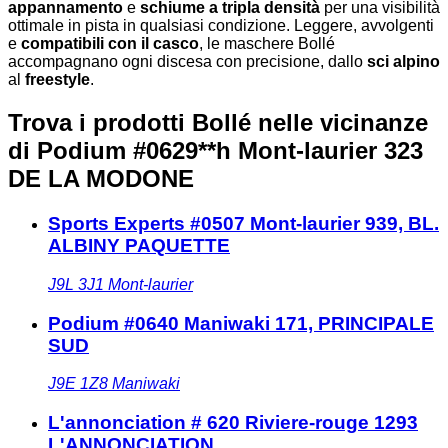
appannamento
e
schiume a tripla densità
per una visibilità
ottimale in pista in qualsiasi condizione. Leggere, avvolgenti
e
compatibili con il casco
, le maschere Bollé
accompagnano ogni discesa con precisione, dallo
sci alpino
al
freestyle
.
Trova i prodotti Bollé nelle vicinanze
di Podium #0629**h Mont-laurier 323
DE LA MODONE
Sports Experts #0507 Mont-laurier 939, BL.
ALBINY PAQUETTE
J9L 3J1
Mont-laurier
Podium #0640 Maniwaki 171, PRINCIPALE
SUD
J9E 1Z8
Maniwaki
L'annonciation # 620 Riviere-rouge 1293
L'ANNONCIATION