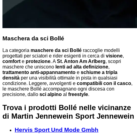
Maschera da sci Bollé
La categoria
maschere da sci Bollé
raccoglie modelli
progettati per sciatori e rider esigenti in cerca di
visione
,
comfort
e
protezione
. A
St. Anton Am Arlberg
, scopri
maschere che uniscono
lenti ad alta definizione
,
trattamento anti-appannamento
e
schiume a tripla
densità
per una visibilità ottimale in pista in qualsiasi
condizione. Leggere, avvolgenti e
compatibili con il casco
,
le maschere Bollé accompagnano ogni discesa con
precisione, dallo
sci alpino
al
freestyle
.
Trova i prodotti Bollé nelle vicinanze
di Martin Jennewein Sport Jennewein
Hervis Sport Und Mode Gmbh