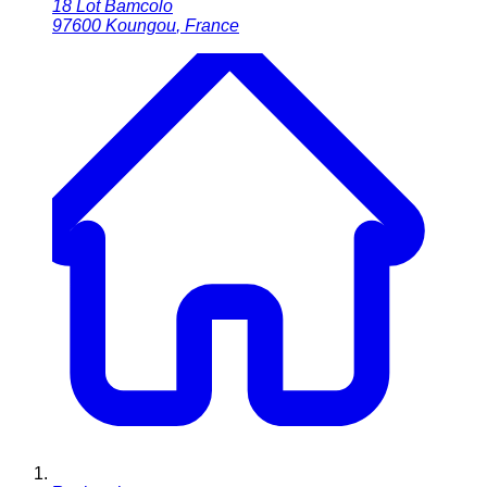
18 Lot Bamcolo
97600
Koungou
,
France