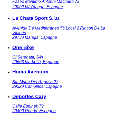
Paseo Maritimo Antonio Machado 72
29002
MãƒâLaga
,
Espagne
La Chata Sport S.l.u
Avenida De Mediterraneo 76 Local 2 Rincon De La
Victoria
29730
Malaga
,
Espagne
One Bike
C/ Serenata; S/N
29603
Marbella
,
Espagne
Huma Aventura
Sta Maria Del Reposo 27
29320
Campillos
,
Espagne
Deportes Cary
Calle Espinel; 79
29400
Ronda
,
Espagne