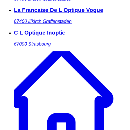
La Francaise De L Optique Vogue
67400
Illkirch Graffenstaden
C L Optique Inoptic
67000
Strasbourg