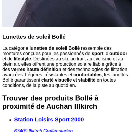
Lunettes de soleil Bollé
La catégorie
lunettes de soleil Bollé
rassemble des
montures conçues pour les passionnés de
sport
, d'
outdoor
et de
lifestyle
. Destinées au ski, au trail, au cyclisme et au
plein air, elles offrent une protection solaire fiable grâce à
des
verres haute définition
et des technologies de filtration
avancées. Légères, résistantes et
confortables
, les lunettes
Bollé garantissent
clarté visuelle
et
stabilité
en toutes
conditions, de la piste au quotidien.
Trouver des produits Bollé à
proximité
de Auchan Illkirch
Station Loisirs Sport 2000
67400
Illkirch Graffenstaden