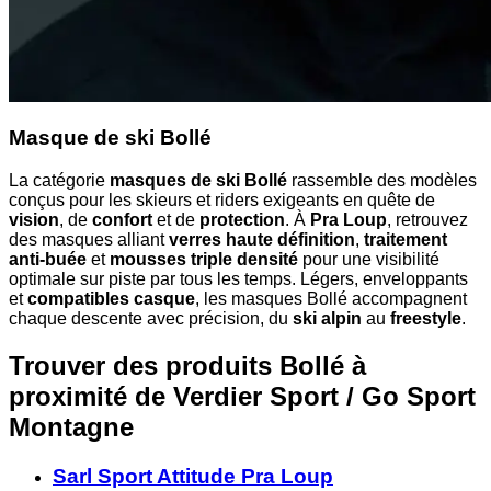
Masque de ski Bollé
La catégorie
masques de ski Bollé
rassemble des modèles
conçus pour les skieurs et riders exigeants en quête de
vision
, de
confort
et de
protection
. À
Pra Loup
, retrouvez
des masques alliant
verres haute définition
,
traitement
anti-buée
et
mousses triple densité
pour une visibilité
optimale sur piste par tous les temps. Légers, enveloppants
et
compatibles casque
, les masques Bollé accompagnent
chaque descente avec précision, du
ski alpin
au
freestyle
.
Trouver des produits Bollé à
proximité
de Verdier Sport / Go Sport
Montagne
Sarl Sport Attitude Pra Loup