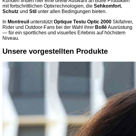
Kunden finden hier eine breite Auswahl an Bollé Produkten
mit fortschrittlichen Optiктechnologien, die
Sehkomfort
,
Schutz
und
Stil
unter allen Bedingungen bieten.
In
Montreuil
unterstützt
Optique Testu Optic 2000
Skifahrer,
Rider und Outdoor-Fans bei der Wahl ihrer
Bollé
Ausrüstung
— für ein sportliches und visuelles Erlebnis auf höchstem
Niveau.
Unsere vorgestellten Produkte