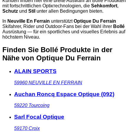
Kunden finden hier eine breite Auswahl an Bollé Produkten
mit fortschrittlichen Optiктechnologien, die
Sehkomfort
,
Schutz
und
Stil
unter allen Bedingungen bieten.
In
Neuville En Ferrain
unterstützt
Optique Du Ferrain
Skifahrer, Rider und Outdoor-Fans bei der Wahl ihrer
Bollé
Ausrüstung — für ein sportliches und visuelles Erlebnis auf
höchstem Niveau.
Finden Sie Bollé Produkte in der
Nähe
von Optique Du Ferrain
ALAIN SPORTS
59960
NEUVILLE EN FERRAIN
Auchan Roncq Espace Optique (092)
59220
Tourcoing
Sarl Focal Optique
59170
Croix