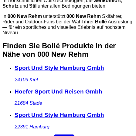
mit fortschrittlichen Optiктechnologien, die
Sehkomfort
,
Schutz
und
Stil
unter allen Bedingungen bieten.
In
000 New Rehm
unterstützt
000 New Rehm
Skifahrer,
Rider und Outdoor-Fans bei der Wahl ihrer
Bollé
Ausrüstung
— für ein sportliches und visuelles Erlebnis auf höchstem
Niveau.
Finden Sie Bollé Produkte in der
Nähe
von 000 New Rehm
Sport Und Style Hamburg Gmbh
24109
Kiel
Hoefer Sport Und Reisen Gmbh
21684
Stade
Sport Und Style Hamburg Gmbh
22391
Hamburg