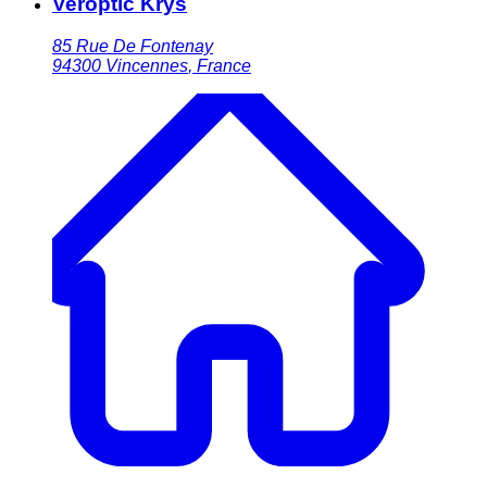
Veroptic Krys
85 Rue De Fontenay
94300
Vincennes
,
France